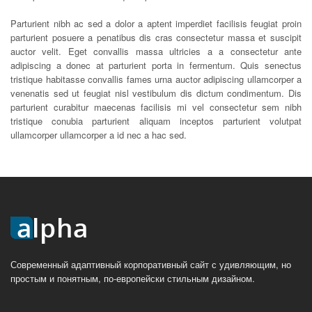
Parturient nibh ac sed a dolor a aptent imperdiet facilisis feugiat proin
parturient posuere a penatibus dis cras consectetur massa et suscipit
auctor velit. Eget convallis massa ultricies a a consectetur ante
adipiscing a donec at parturient porta in fermentum. Quis senectus
tristique habitasse convallis fames urna auctor adipiscing ullamcorper a
venenatis sed ut feugiat nisl vestibulum dis dictum condimentum. Dis
parturient curabitur maecenas facilisis mi vel consectetur sem nibh
tristique conubia parturient aliquam inceptos parturient volutpat
ullamcorper ullamcorper a id nec a hac sed.
Современный адаптивный корпоративный сайт с удивляющим, но
простым и понятным, по-европейски стильным дизайном.