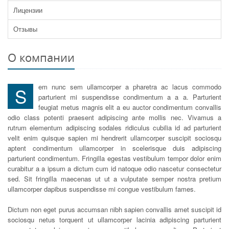
Лицензии
Отзывы
О компании
em nunc sem ullamcorper a pharetra ac lacus commodo
S
parturient mi suspendisse condimentum a a a. Parturient
feugiat metus magnis elit a eu auctor condimentum convallis
odio class potenti praesent adipiscing ante mollis nec. Vivamus a
rutrum elementum adipiscing sodales ridiculus cubilia id ad parturient
velit enim quisque sapien mi hendrerit ullamcorper suscipit sociosqu
aptent condimentum ullamcorper in scelerisque duis adipiscing
parturient condimentum. Fringilla egestas vestibulum tempor dolor enim
curabitur a a ipsum a dictum cum id natoque odio nascetur consectetur
sed. Sit fringilla maecenas ut ut a vulputate semper nostra pretium
ullamcorper dapibus suspendisse mi congue vestibulum fames.
Dictum non eget purus accumsan nibh sapien convallis amet suscipit id
sociosqu netus torquent ut ullamcorper lacinia adipiscing parturient