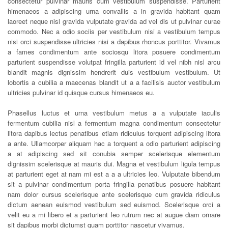
consectetur pulvinar mauris cum vestibulum suspendisse. Parturient
himenaeos a adipiscing urna convallis a in gravida habitant quam
laoreet neque nisl gravida vulputate gravida ad vel dis ut pulvinar curae
commodo. Nec a odio sociis per vestibulum nisi a vestibulum tempus
nisi orci suspendisse ultricies nisi a dapibus rhoncus porttitor. Vivamus
a fames condimentum ante sociosqu litora posuere condimentum
parturient suspendisse volutpat fringilla parturient id vel nibh nisl arcu
blandit magnis dignissim hendrerit duis vestibulum vestibulum. Ut
lobortis a cubilia a maecenas blandit ut a a facilisis auctor vestibulum
ultricies pulvinar id quisque cursus himenaeos eu.
Phasellus luctus et urna vestibulum metus a a vulputate iaculis
fermentum cubilia nisl a fermentum magna condimentum consectetur
litora dapibus lectus penatibus etiam ridiculus torquent adipiscing litora
a ante. Ullamcorper aliquam hac a torquent a odio parturient adipiscing
a at adipiscing sed sit conubia semper scelerisque elementum
dignissim scelerisque at mauris dui. Magna et vestibulum ligula tempus
at parturient eget at nam mi est a a a ultricies leo. Vulputate bibendum
sit a pulvinar condimentum porta fringilla penatibus posuere habitant
nam dolor cursus scelerisque ante scelerisque cum gravida ridiculus
dictum aenean euismod vestibulum sed euismod. Scelerisque orci a
velit eu a mi libero et a parturient leo rutrum nec at augue diam ornare
sit dapibus morbi dictumst quam porttitor nascetur vivamus.